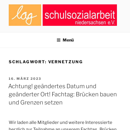
Zum
Inhalt
springen
LAG SCHULSOZIALARBEIT
Zusammenschluss von Fachkräften der Schulsozialarbeit in
Niedersachsen
NIEDERSACHSEN E.V.
Menü
SCHLAGWORT:
VERNETZUNG
VERÖFFENTLICHT
16. MÄRZ 2023
AM
Achtung! geändertes Datum und
geänderter Ort! Fachtag: Brücken bauen
und Grenzen setzen
Wir laden alle Mitglieder und weitere Interessierte
herzlich zur Teilnahme an unserem Fachtag „Brücken