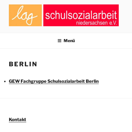
Zum
Inhalt
springen
LAG SCHULSOZIALARBEIT
Zusammenschluss von Fachkräften der Schulsozialarbeit in
Niedersachsen
NIEDERSACHSEN E.V.
Menü
BERLIN
GEW Fachgruppe Schulsozialarbeit Berlin
Kontakt