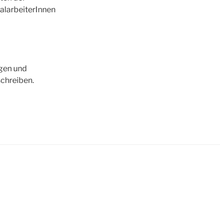
ialarbeiterInnen
egen und
schreiben.