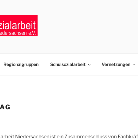
LSOZIALARBEIT NIE
ten der Schulsozialarbeit in Niedersachsen
Regionalgruppen
Schulsozialarbeit
Vernetzungen
LAG
larbeit Niedersachsen ist ein Zusammenschluss von Fachkräf