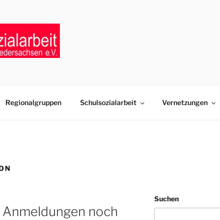
LSOZIALARBEIT NIE
ten der Schulsozialarbeit in Niedersachsen
Regionalgruppen
Schulsozialarbeit
Vernetzungen
ION
Suchen
– Anmeldungen noch