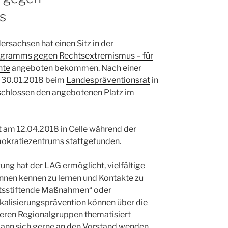
s
ersachsen hat einen Sitz in der
gramms gegen Rechtsextremismus – für
hte
angeboten bekommen. Nach einer
 30.01.2018 beim
Landespräventionsrat
in
schlossen den angebotenen Platz im
t am 12.04.2018 in Celle während der
okratiezentrums stattgefunden.
ung hat der LAG ermöglicht, vielfältige
nnen kennen zu lernen und Kontakte zu
ätsstiftende Maßnahmen“ oder
kalisierungsprävention können über die
eren Regionalgruppen thematisiert
kann sich gerne an den Vorstand wenden.