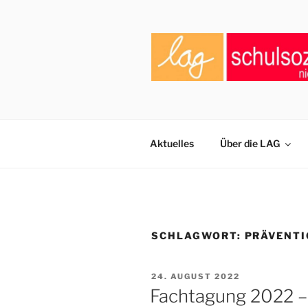
Zum
Inhalt
springen
LAG SCHU
Zusammenschluss von Fachkräf
E.V.
Aktuelles
Über die LAG
SCHLAGWORT:
PRÄVENT
VERÖFFENTLICHT
24. AUGUST 2022
AM
Fachtagung 2022 