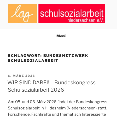
Zum
Inhalt
springen
LAG SCHULSOZIALARBEIT
Zusammenschluss von Fachkräften der Schulsozialarbeit in
Niedersachsen
NIEDERSACHSEN E.V.
Menü
SCHLAGWORT:
BUNDESNETZWERK
SCHULSOZIALARBEIT
VERÖFFENTLICHT
6. MÄRZ 2026
AM
WIR SIND DABEI! – Bundeskongress
Schulsozialarbeit 2026
Am 05. und 06. März 2026 findet der Bundeskongress
Schulsozialarbeit in Hildesheim (Niedersachsen) statt.
Forschende, Fachkräfte und thematisch Interessierte