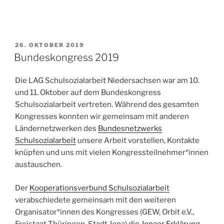
VERÖFFENTLICHT
26. OKTOBER 2019
AM
Bundeskongress 2019
Die LAG Schulsozialarbeit Niedersachsen war am 10.
und 11. Oktober auf dem Bundeskongress
Schulsozialarbeit vertreten. Während des gesamten
Kongresses konnten wir gemeinsam mit anderen
Ländernetzwerken des
Bundesnetzwerks
Schulsozialarbeit
unsere Arbeit vorstellen, Kontakte
knüpfen und uns mit vielen Kongressteilnehmer*innen
austauschen.
Der
Kooperationsverbund Schulsozialarbeit
verabschiedete gemeinsam mit den weiteren
Organisator*innen des Kongresses (GEW, Orbit e.V.,
Freistaat Thüringen, Stadt Jena) die
Jenaer Erklärung