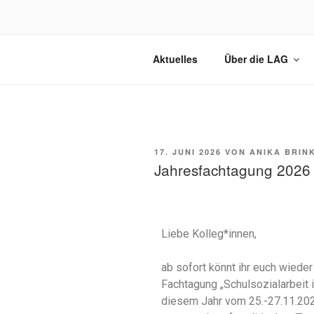
LAG SCHU
Aktuelles
Über die LAG
Zusammenschluss von Fachkräf
E.V.
17. JUNI 2026
VON
ANIKA BRIN
Jahresfachtagung 2026
Liebe Kolleg*innen,
ab sofort könnt ihr euch wieder
Fachtagung „Schulsozialarbeit 
diesem Jahr vom 25.-27.11.20