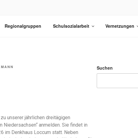
LSOZIALARBEIT NIED
Regionalgruppen
Schulsozialarbeit
Vernetzungen
ten der Schulsozialarbeit in Niedersachsen
KMANN
Suchen
 zu unserer jährlichen dreitägigen
in Niedersachsen“ anmelden. Sie findet in
26 im Denkhaus Loccum statt. Neben