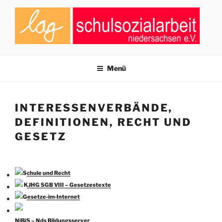
Zum
Inhalt
springen
LAG SCHULSOZIALARBEIT
Zusammenschluss von Fachkräften der Schulsozialarbeit in
Niedersachsen
NIEDERSACHSEN E.V.
Menü
INTERESSENVERBÄNDE,
DEFINITIONEN, RECHT UND
GESETZ
Schule und Recht
KJHG SGB VIII – Gesetzestexte
Gesetze-im-Internet
NiBiS – Nds Bildungsserver