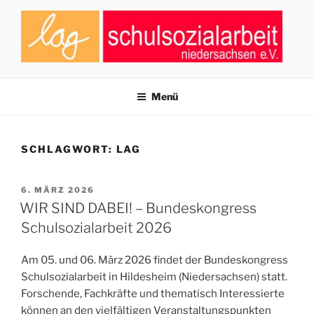
Zum
Inhalt
springen
LAG SCHULSOZIALARBEIT
Zusammenschluss von Fachkräften der Schulsozialarbeit in
Niedersachsen
NIEDERSACHSEN E.V.
Menü
SCHLAGWORT:
LAG
VERÖFFENTLICHT
6. MÄRZ 2026
AM
WIR SIND DABEI! – Bundeskongress
Schulsozialarbeit 2026
Am 05. und 06. März 2026 findet der Bundeskongress
Schulsozialarbeit in Hildesheim (Niedersachsen) statt.
Forschende, Fachkräfte und thematisch Interessierte
können an den vielfältigen Veranstaltungspunkten