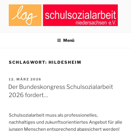
Zum
Inhalt
springen
LAG SCHULSOZIALARBEIT
Zusammenschluss von Fachkräften der Schulsozialarbeit in
Niedersachsen
NIEDERSACHSEN E.V.
Menü
SCHLAGWORT:
HILDESHEIM
VERÖFFENTLICHT
12. MÄRZ 2026
AM
Der Bundeskongress Schulsozialarbeit
2026 fordert…
Schulsozialarbeit muss als professionelles,
nachhaltiges und zukunftsorientiertes Angebot für alle
jungen Menschen entsprechend abgesichert werden!