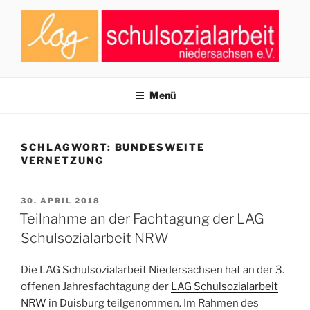
Zum
Inhalt
springen
LAG SCHULSOZIALARBEIT
Zusammenschluss von Fachkräften der Schulsozialarbeit in
Niedersachsen
NIEDERSACHSEN E.V.
Menü
SCHLAGWORT:
BUNDESWEITE
VERNETZUNG
VERÖFFENTLICHT
30. APRIL 2018
AM
Teilnahme an der Fachtagung der LAG
Schulsozialarbeit NRW
Die LAG Schulsozialarbeit Niedersachsen hat an der 3.
offenen Jahresfachtagung der
LAG Schulsozialarbeit
NRW
in Duisburg teilgenommen. Im Rahmen des