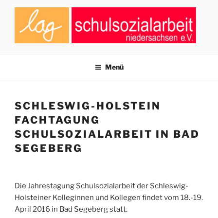
Zum
Inhalt
springen
LAG SCHULSOZIALARBEIT
Zusammenschluss von Fachkräften der Schulsozialarbeit in
Niedersachsen
NIEDERSACHSEN E.V.
Menü
SCHLESWIG-HOLSTEIN
FACHTAGUNG
SCHULSOZIALARBEIT IN BAD
SEGEBERG
Die Jahrestagung Schulsozialarbeit der Schleswig-
Holsteiner Kolleginnen und Kollegen findet vom 18.-19.
April 2016 in Bad Segeberg statt.