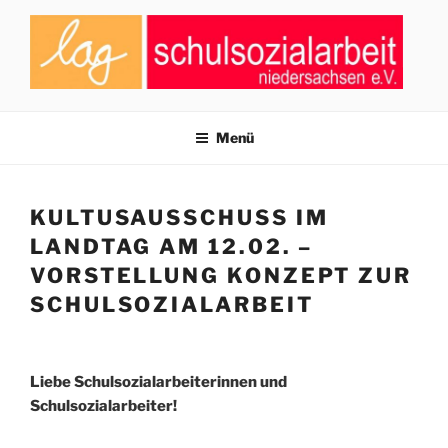
Zum
Inhalt
springen
LAG SCHULSOZIALARBEIT
Zusammenschluss von Fachkräften der Schulsozialarbeit in
Niedersachsen
NIEDERSACHSEN E.V.
Menü
KULTUSAUSSCHUSS IM
LANDTAG AM 12.02. –
VORSTELLUNG KONZEPT ZUR
SCHULSOZIALARBEIT
Liebe Schulsozialarbeiterinnen und
Schulsozialarbeiter!