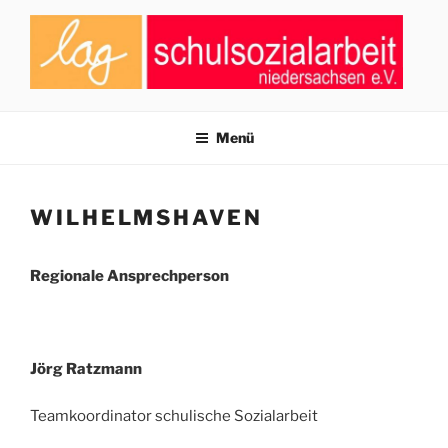
Zum
Inhalt
springen
LAG SCHULSOZIALARBEIT
Zusammenschluss von Fachkräften der Schulsozialarbeit in
Niedersachsen
NIEDERSACHSEN E.V.
Menü
WILHELMSHAVEN
Regionale Ansprechperson
Jörg Ratzmann
Teamkoordinator schulische Sozialarbeit