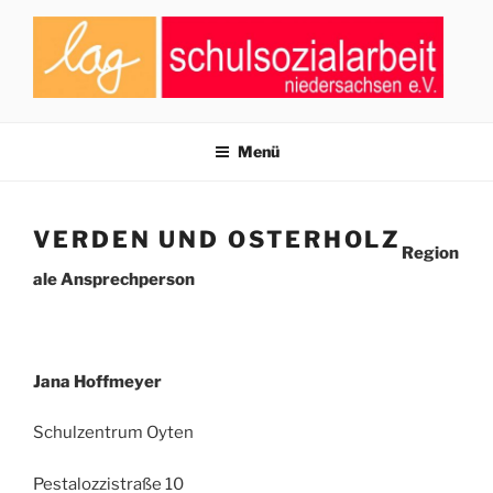
Zum
Inhalt
springen
LAG SCHULSOZIALARBEIT
Zusammenschluss von Fachkräften der Schulsozialarbeit in
Niedersachsen
NIEDERSACHSEN E.V.
Menü
VERDEN UND OSTERHOLZ
Region
ale Ansprechperson
Jana Hoffmeyer
Schulzentrum Oyten
Pestalozzistraße 10