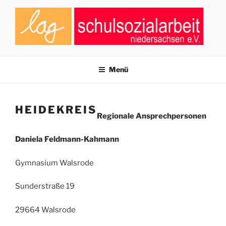
Zum
Inhalt
springen
LAG SCHULSOZIALARBEIT
Zusammenschluss von Fachkräften der Schulsozialarbeit in
Niedersachsen
NIEDERSACHSEN E.V.
Menü
HEIDEKREIS
Regionale Ansprechpersonen
Daniela Feldmann-Kahmann
Gymnasium Walsrode
Sunderstraße 19
29664 Walsrode