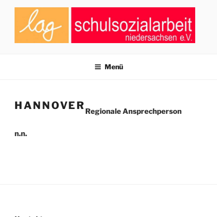
Zum
Inhalt
springen
LAG SCHULSOZIALARBEIT
Zusammenschluss von Fachkräften der Schulsozialarbeit in
Niedersachsen
NIEDERSACHSEN E.V.
Menü
HANNOVER
Regionale Ansprechperson
n.n.