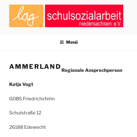
Zum
Inhalt
springen
LAG SCHULSOZIALARBEIT
Zusammenschluss von Fachkräften der Schulsozialarbeit in
Niedersachsen
NIEDERSACHSEN E.V.
Menü
AMMERLAND
Regionale Ansprechperson
Katja Vogt
GOBS Friedrichsfehn
Schulstraße 12
26188 Edewecht