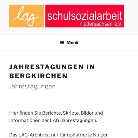
Zum
Inhalt
springen
LAG SCHULSOZIALARBEIT
Zusammenschluss von Fachkräften der Schulsozialarbeit in
Niedersachsen
NIEDERSACHSEN E.V.
Menü
JAHRESTAGUNGEN IN
BERGKIRCHEN
Jahrestagungen
Hier finden Sie Berichte, Skripte, Bilder und
Informationen der LAG-Jahrestagungen.
Das LAG-Archiv ist nur für registrierte Nutzer