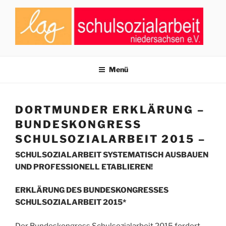
Zum
Inhalt
springen
LAG SCHULSOZIALARBEIT
Zusammenschluss von Fachkräften der Schulsozialarbeit in
Niedersachsen
NIEDERSACHSEN E.V.
Menü
DORTMUNDER ERKLÄRUNG –
BUNDESKONGRESS
SCHULSOZIALARBEIT 2015 –
SCHULSOZIALARBEIT SYSTEMATISCH AUSBAUEN
UND PROFESSIONELL ETABLIEREN!
ERKLÄRUNG DES BUNDESKONGRESSES
SCHULSOZIALARBEIT 2015*
Der Bundeskongress Schulsozialarbeit 2015 fordert,